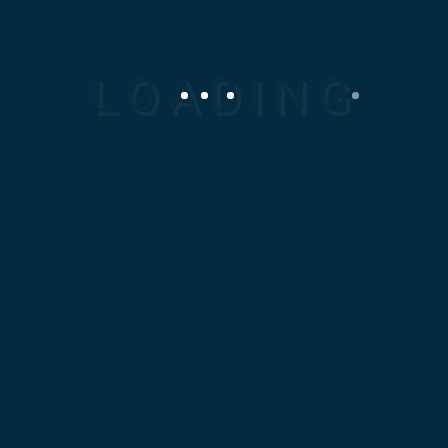
ante, dapibus in, viverra quis, feugiat a,
tellus. In enim justo, rhoncus ut, imperdiet
a, venenatis vitae, justo. Nullam dictum
felis eu pede mollis pretium. Integer
tincidunt. Cras dapibus. Vivamus
elementum semper nisi. Aenean
vulputate eleifend tellus.
Previous Project
Next Project